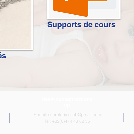
Supports de cours
és
Neem contact met ons
op
E-mail:
secretaris.scab@gmail.com
Tel: +32(0)474 48 82 55