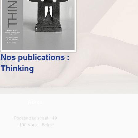
Nos publications :
Thinking
Adres
Roosendaelstraat 119
1190 Vorst - België