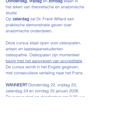
Donderdag, vrijdag
 en 
zondag
 staan in 
het teken van theoretische en anatomische 
studie
Op 
zaterdag
 zal Dr. Frank Willard een 
praktische demonstratie geven over 
anatomische onderdelen.
Deze cursus staat open voor osteopaten, 
artsen en laatstejaarsstudenten 
osteopathie. Osteopaten zijn momenteel 
bezig met het aanvragen van accreditatie
 .
De cursus wordt in het Engels gegeven, 
met consecutieve vertaling naar het Frans.
WANNEER?
 Donderdag 22, vrijdag 23, 
zaterdag 24 en zondag 25 januari 2026.
De cursus start op donderdag om 9.00 uur 
(ontvangst, koffie en croissants vanaf 8.30 
uur) en eindigt 
op zondag om
16.00 uur.
Wij staan elke donderdag vanaf 8.30 uur 
voor u klaar
 voor administratieve zaken: 
badges, facturen, enz.