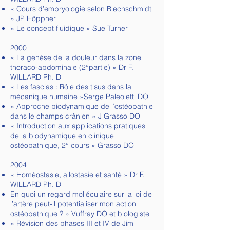
« Cours d’embryologie selon Blechschmidt
» JP Höppner
« Le concept fluidique » Sue Turner
2000
« La genèse de la douleur dans la zone
thoraco-abdominale (2°partie) » Dr F.
WILLARD Ph. D
« Les fascias : Rôle des tisus dans la
mécanique humaine »Serge Paleoletti DO
« Approche biodynamique de l’ostéopathie
dans le champs crânien » J Grasso DO
« Introduction aux applications pratiques
de la biodynamique en clinique
ostéopathique, 2° cours » Grasso DO
2004
« Homéostasie, allostasie et santé » Dr F.
WILLARD Ph. D
En quoi un regard molléculaire sur la loi de
l’artère peut-il potentialiser mon action
ostéopathique ? » Vuffray DO et biologiste
« Révision des phases III et IV de Jim