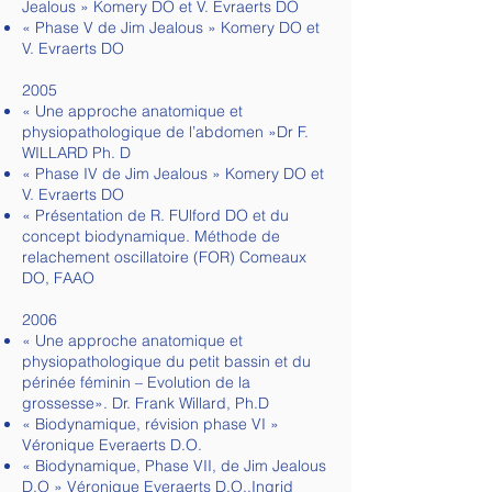
Jealous » Komery DO et V. Evraerts DO
« Phase V de Jim Jealous » Komery DO et
V. Evraerts DO
2005
« Une approche anatomique et
physiopathologique de l’abdomen »Dr F.
WILLARD Ph. D
« Phase IV de Jim Jealous » Komery DO et
V. Evraerts DO
« Présentation de R. FUlford DO et du
concept biodynamique. Méthode de
relachement oscillatoire (FOR) Comeaux
DO, FAAO
2006
« Une approche anatomique et
physiopathologique du petit bassin et du
périnée féminin – Evolution de la
grossesse». Dr. Frank Willard, Ph.D
« Biodynamique, révision phase VI »
Véronique Everaerts D.O.
« Biodynamique, Phase VII, de Jim Jealous
D.O » Véronique Everaerts D.O.,Ingrid