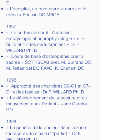
D
« L’occipital, un pont entre le corps et le
crâne » Rousse DO MROF
1997
« Le cortex cérébral : Anatomie,
embryologie et neurophysiologie » et «
Suite et fin des nerfs crâniens » Dr F.
WILLARD Ph. D
« Cours de base d’ostéopathie cranio
sacrée » SCTF-SCAB avec M. Burrano DO,
M. Tettambel DO FAAO, K. Graham DO
1998 :
« Approche des charnières C0-C1 et C7-
D1 et les fascias »Dr F. WILLARD Ph. D
« Le développement de la posture et du
mouvement chez l’enfant » Jane Careiro
DO.
1999
« La genèse de la douleur dans la zone
thoraco-abdominale (1°partie) » Dr F.
WILLARD Ph. D