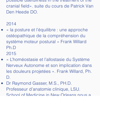
possible usefullness in the treatment of the
cranial field». suite du cours de Patrick Van
Den Heede DO.
2014
« la posture et l’équilibre : une approche
ostéopathique de la compréhension du
système moteur postural » Frank Willard
Ph.D
2015
« L’homéostasie et l’allostasie du Système
Nerveux Autonome et son implication dans
les douleurs projetées ». Frank Willard, Ph.
D.
Dr Raymond Gasser, M.S., PH.D.
Professeur d’anatomie clinique, LSU.
School of Medicine in New Orleans nous a
parlé d’embryologie biodynamique selon
les principes du Dr Blechschmidt.
2016
« La Sphère ORL, le système viscéral de la
face et du cou, physiologie et
physiopathologie. » Frank Willard, Ph.D.